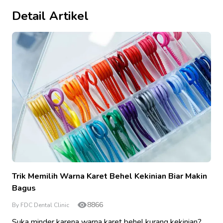
Detail Artikel
Trik Memilih Warna Karet Behel Kekinian Biar Makin
Bagus
8866
By FDC Dental Clinic
Suka minder karena warna karet behel kurang kekinian?