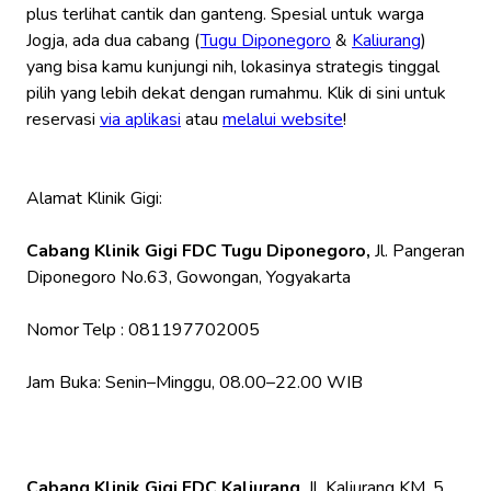
plus terlihat cantik dan ganteng. Spesial untuk warga
Jogja, ada dua cabang (
Tugu Diponegoro
&
Kaliurang
)
yang bisa kamu kunjungi nih, lokasinya strategis tinggal
pilih yang lebih dekat dengan rumahmu. Klik di sini untuk
reservasi
via aplikasi
atau
melalui website
!
Alamat Klinik Gigi:
Cabang Klinik Gigi FDC Tugu Diponegoro,
Jl. Pangeran
Diponegoro No.63, Gowongan, Yogyakarta
Nomor Telp : 081197702005
Jam Buka: ​​Senin–Minggu, 08.00–22.00 WIB
Cabang Klinik Gigi FDC Kaliurang
, Jl. Kaliurang KM. 5