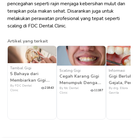
pencegahan seperti rajin menjaga kebersihan mulut dan
terapkan pola makan sehat. Disarankan juga untuk
melakukan perawatan profesional yang tepat seperti
scaling di FDC Dental Clinic.
Artikel yang terkait
Tambal Gigi
Scaling Gigi
Informasi
5 Bahaya dari
Cegah Karang Gigi
Gigi Berluban
Membiarkan Gigi
Menumpuk Dengan
Gejala, Penye
By FDC Dental
Berlubang Terlalu
21843
By fdc Dental
By drg. Ellora
Perawatan Scaling
dan Pengoba
Clinic
11187
Lama
Clinic
Gavrila
Gigi