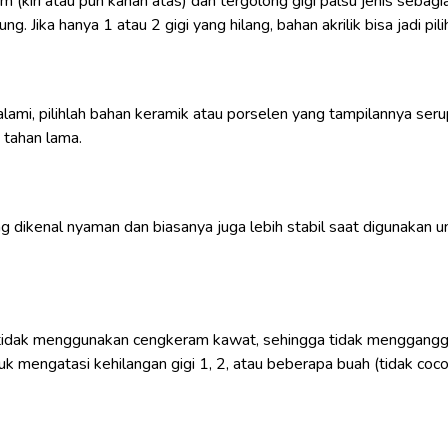
ham (kiri atau pun kanan atas) dan tergolong gigi palsu jenis se
. Jika hanya 1 atau 2 gigi yang hilang, bahan akrilik bisa jadi pili
g alami, pilihlah bahan keramik atau porselen yang tampilannya ser
 tahan lama.
yang dikenal nyaman dan biasanya juga lebih stabil saat digunakan
ya tidak menggunakan cengkeram kawat, sehingga tidak mengganggu
k mengatasi kehilangan gigi 1, 2, atau beberapa buah (tidak cocok