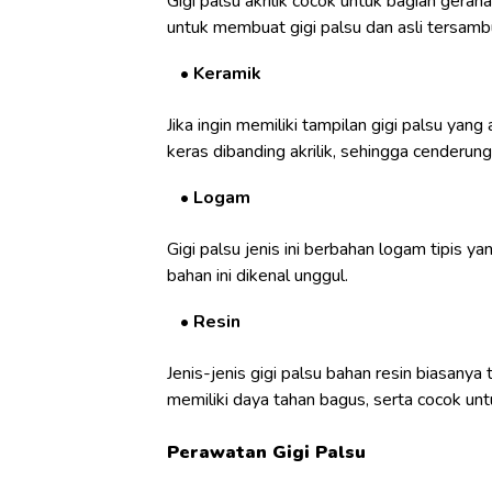
Gigi palsu akrilik cocok untuk bagian gera
untuk membuat gigi palsu dan asli tersambung
Keramik
Jika ingin memiliki tampilan gigi palsu yan
keras dibanding akrilik, sehingga cenderung
Logam
Gigi palsu jenis ini berbahan logam tipis 
bahan ini dikenal unggul.
Resin
Jenis-jenis gigi palsu bahan resin biasan
memiliki daya tahan bagus, serta cocok untu
Perawatan Gigi Palsu