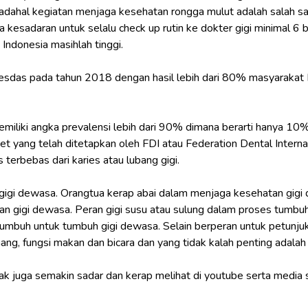
dahal kegiatan menjaga kesehatan rongga mulut adalah salah sa
a kesadaran untuk selalu check up rutin ke dokter gigi minimal 6 
 Indonesia masihlah tinggi.
kesdas pada tahun 2018 dengan hasil lebih dari 80% masyarakat 
liki angka prevalensi lebih dari 90% dimana berarti hanya 10% ya
get yang telah ditetapkan oleh FDI atau Federation Dental Interna
terbebas dari karies atau lubang gigi.
 gigi dewasa. Orangtua kerap abai dalam menjaga kesehatan gigi 
han gigi dewasa. Peran gigi susu atau sulung dalam proses tumb
 tumbuh untuk tumbuh gigi dewasa. Selain berperan untuk petunju
g, fungsi makan dan bicara dan yang tidak kalah penting adalah 
 juga semakin sadar dan kerap melihat di youtube serta media 