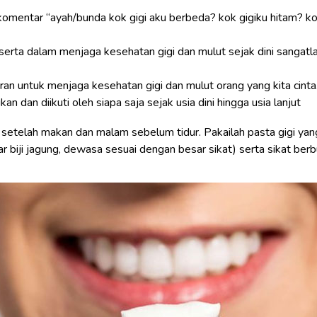
rkomentar “ayah/bunda kok gigi aku berbeda? kok gigiku hitam? kok
t serta dalam menjaga kesehatan gigi dan mulut sejak dini sangatl
ran untuk menjaga kesehatan gigi dan mulut orang yang kita cint
n dan diikuti oleh siapa saja sejak usia dini hingga usia lanjut
agi setelah makan dan malam sebelum tidur. Pakailah pasta gigi y
r biji jagung, dewasa sesuai dengan besar sikat) serta sikat berb