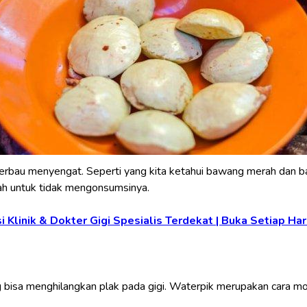
erbau menyengat. Seperti yang kita ketahui bawang merah dan b
h untuk tidak mengonsumsinya.
Klinik & Dokter Gigi Spesialis Terdekat | Buka Setiap Har
ng bisa menghilangkan plak pada gigi. Waterpik merupakan cara m