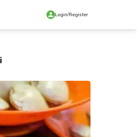
Login
/
Register
i