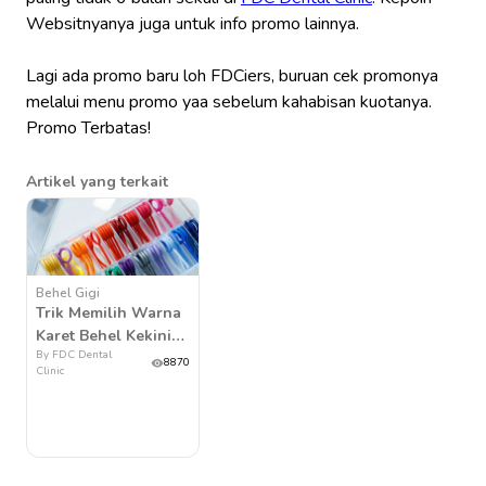
Websitnyanya juga untuk info promo lainnya.
Lagi ada promo baru loh FDCiers, buruan cek promonya
melalui menu promo yaa sebelum kahabisan kuotanya.
Promo Terbatas!
Artikel yang terkait
Behel Gigi
Trik Memilih Warna
Karet Behel Kekinian
By FDC Dental
Biar Makin Bagus
8870
Clinic