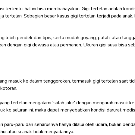
si tertentu, hal ini bisa membahayakan. Gigi tertelan adalah kondis
a tertelan. Sebagian besar kasus gigi tertelan terjadi pada anak, 
yang lebih pendek dan tipis, serta mudah goyang, patah, atau tang
kan dengan gigi dewasa atau permanen. Ukuran gigi susu bisa sebe
ng masuk ke dalam tenggorokan, termasuk gigi tertelan saat tidur
 kotoran.
ang tertelan mengalami 'salah jalur' dengan mengarah masuk ke
 masuk ke saluran ini, maka dapat menyebabkan kondisi darurat m
i paru-paru dan seharusnya hanya dilalui oleh udara, bukan benda 
ahui atau si anak tidak menyadarinya.