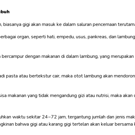
ubuh
, biasanya gigi akan masuk ke dalam saluran pencernaan terutama j
erbagai organ, seperti hati, empedu, usus, pankreas, dan lambung
an bercampur dengan makanan di dalam lambung, yang merupakan
jadi pasta atau bertekstur cair, maka otot lambung akan mendoron
isa makanan yang tidak mengandung gizi atau nutrisi, maka akan 
an waktu sekitar 24−72 jam, tergantung jumlah dan jenis makan
ungkinan bahwa gigi atau karang gigi tertelan akan keluar bersam