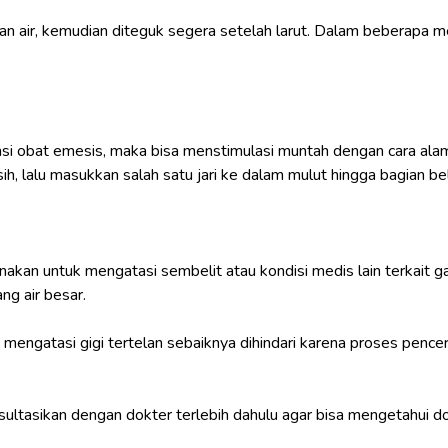
gan air, kemudian diteguk segera setelah larut. Dalam beberapa m
msi obat emesis, maka bisa menstimulasi muntah dengan cara alam
ih, lalu masukkan salah satu jari ke dalam mulut hingga bagian b
nakan untuk mengatasi sembelit atau kondisi medis lain terkait g
ang air besar.
ngatasi gigi tertelan sebaiknya dihindari karena proses pencern
ultasikan dengan dokter terlebih dahulu agar bisa mengetahui dos