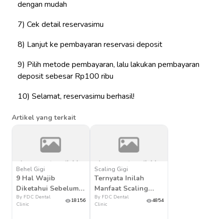
dengan mudah
Cek detail reservasimu
Lanjut ke pembayaran reservasi deposit
Pilih metode pembayaran, lalu lakukan pembayaran
deposit sebesar Rp100 ribu
Selamat, reservasimu berhasil!
Artikel yang terkait
Behel Gigi
Scaling Gigi
9 Hal Wajib
Ternyata Inilah
Diketahui Sebelum
Manfaat Scaling
By FDC Dental
By FDC Dental
Pasang Behel Gigi
Yang Jarang
18156
4854
Clinic
Clinic
Diketahui Banyak