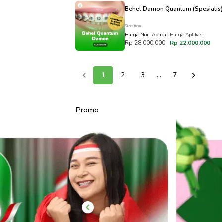
Behel Damon Quantum (Spesialis
Start from
Harga Non-Aplikasi
Harga Aplikasi
Rp 28.000.000
Rp 22.000.000
1
2
3
...
7
Promo