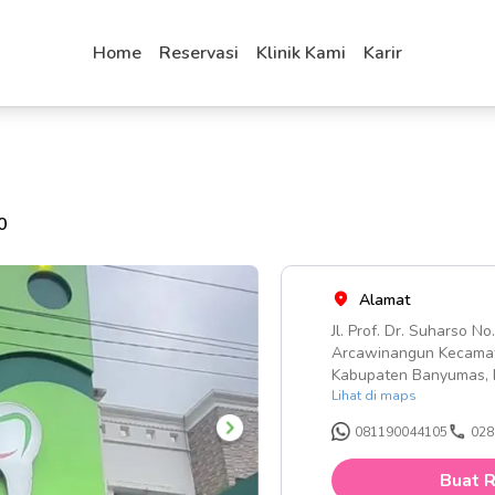
Home
Reservasi
Klinik Kami
Karir
0
Alamat
Jl. Prof. Dr. Suharso N
Arcawinangun Kecamat
Kabupaten Banyumas, 
Lihat di maps
081190044105
028
Buat R