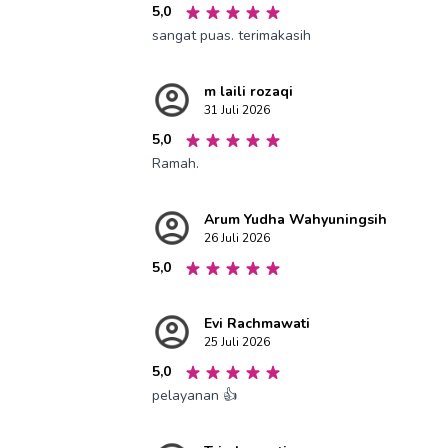
5,0
sangat puas. terimakasih
m laili rozaqi
31 Juli 2026
5,0
Ramah.
Arum Yudha Wahyuningsih
26 Juli 2026
5,0
Evi Rachmawati
25 Juli 2026
5,0
pelayanan 👍