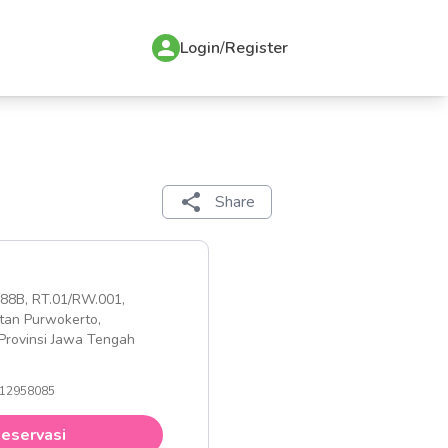
Login
/
Register
Share
o.88B, RT.01/RW.001,
an Purwokerto,
Provinsi Jawa Tengah
12958085
eservasi