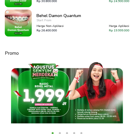
Rp
30.800.000
Rp
24.900.000
Behel Damon Quantum
Start From
Harga Non-Aplikasi
Harga Aplikasi
Rp
26.400.000
Rp
19.999.000
Promo